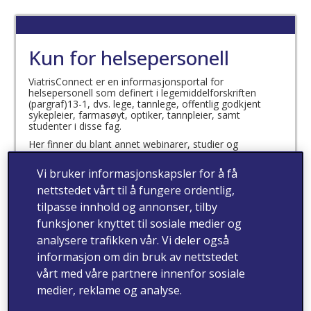
Kun for helsepersonell
ViatrisConnect er en informasjonsportal for
helsepersonell som definert i legemiddelforskriften
(pargraf)13-1, dvs. lege, tannlege, offentlig godkjent
sykepleier, farmasøyt, optiker, tannpleier, samt
studenter i disse fag.
Her finner du blant annet webinarer, studier og
produktinformasjon.
Vi bruker informasjonskapsler for å få
Jeg bekrefter at jeg er
nettstedet vårt til å fungere ordentlig,
helsepersonell som definert
tilpasse innhold og annonser, tilby
i legemiddelforskriften
funksjoner knyttet til sosiale medier og
analysere trafikken vår. Vi deler også
(paragraf) 13-1
informasjon om din bruk av nettstedet
vårt med våre partnere innenfor sosiale
medier, reklame og analyse.
ja
nei