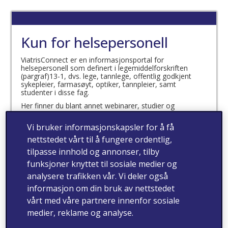
Kun for helsepersonell
ViatrisConnect er en informasjonsportal for
helsepersonell som definert i legemiddelforskriften
(pargraf)13-1, dvs. lege, tannlege, offentlig godkjent
sykepleier, farmasøyt, optiker, tannpleier, samt
studenter i disse fag.
Her finner du blant annet webinarer, studier og
produktinformasjon.
Vi bruker informasjonskapsler for å få
Jeg bekrefter at jeg er
nettstedet vårt til å fungere ordentlig,
helsepersonell som definert
tilpasse innhold og annonser, tilby
i legemiddelforskriften
funksjoner knyttet til sosiale medier og
analysere trafikken vår. Vi deler også
(paragraf) 13-1
informasjon om din bruk av nettstedet
vårt med våre partnere innenfor sosiale
medier, reklame og analyse.
ja
nei