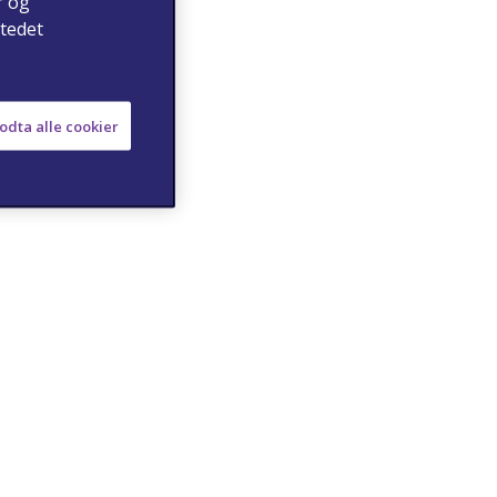
r og
stedet
odta alle cookier