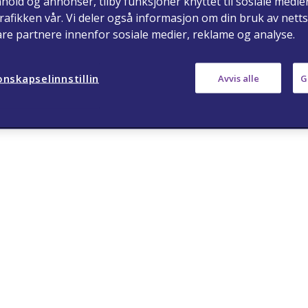
nhold og annonser, tilby funksjoner knyttet til sosiale medie
rafikken vår. Vi deler også informasjon om din bruk av nett
åre partnere innenfor sosiale medier, reklame og analyse.
ja
nei
nskapselinnstillin
Avvis alle
G