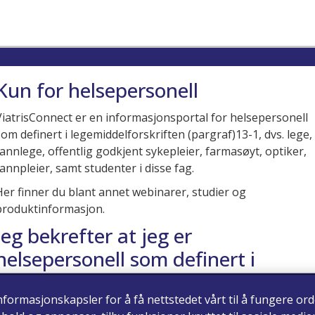
Kun for helsepersonell
ViatrisConnect er en informasjonsportal for helsepersonell
som definert i legemiddelforskriften (pargraf)13-1, dvs. lege,
tannlege, offentlig godkjent sykepleier, farmasøyt, optiker,
tannpleier, samt studenter i disse fag.
Her finner du blant annet webinarer, studier og
produktinformasjon.
Jeg bekrefter at jeg er
helsepersonell som definert i
legemiddelforskriften (paragraf)
nformasjonskapsler for å få nettstedet vårt til å fungere ord
13-1