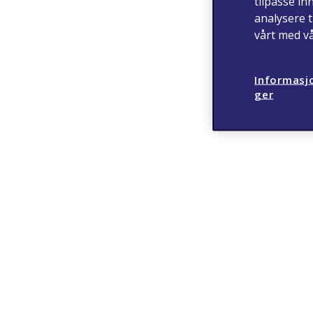
tilpasse in
analysere t
vårt med v
Informasjo
ger