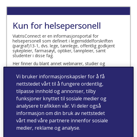
Kun for helsepersonell
ViatrisConnect er en informasjonsportal for
helsepersonell som definert i legemiddelforskriften
(pargraf)13-1, dvs. lege, tannlege, offentlig godkjent
sykepleier, farmasøyt, optiker, tannpleier, samt
studenter i disse fag.
Her finner du blant annet webinarer, studier og
produktinformasjon.
Vi bruker informasjonskapsler for å få
Jeg bekrefter at jeg er
nettstedet vårt til å fungere ordentlig,
helsepersonell som definert
tilpasse innhold og annonser, tilby
i legemiddelforskriften
funksjoner knyttet til sosiale medier og
analysere trafikken vår. Vi deler også
(paragraf) 13-1
informasjon om din bruk av nettstedet
vårt med våre partnere innenfor sosiale
medier, reklame og analyse.
ja
nei