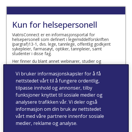
Kun for helsepersonell
ViatrisConnect er en informasjonsportal for
helsepersonell som definert i legemiddelforskriften
(pargraf)13-1, dvs. lege, tannlege, offentlig godkjent
sykepleier, farmasøyt, optiker, tannpleier, samt
studenter i disse fag.
Her finner du blant annet webinarer, studier og
produktinformasjon.
Vi bruker informasjonskapsler for å få
Jeg bekrefter at jeg er
nettstedet vårt til å fungere ordentlig,
helsepersonell som definert
tilpasse innhold og annonser, tilby
i legemiddelforskriften
funksjoner knyttet til sosiale medier og
analysere trafikken vår. Vi deler også
(paragraf) 13-1
informasjon om din bruk av nettstedet
vårt med våre partnere innenfor sosiale
medier, reklame og analyse.
ja
nei