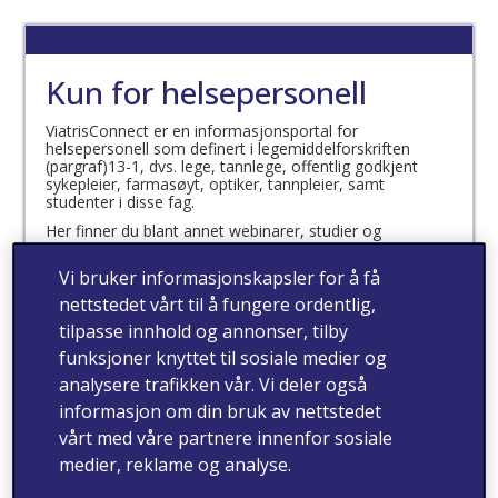
Kun for helsepersonell
ViatrisConnect er en informasjonsportal for
helsepersonell som definert i legemiddelforskriften
(pargraf)13-1, dvs. lege, tannlege, offentlig godkjent
sykepleier, farmasøyt, optiker, tannpleier, samt
studenter i disse fag.
Her finner du blant annet webinarer, studier og
produktinformasjon.
Vi bruker informasjonskapsler for å få
Jeg bekrefter at jeg er
nettstedet vårt til å fungere ordentlig,
helsepersonell som definert
tilpasse innhold og annonser, tilby
i legemiddelforskriften
funksjoner knyttet til sosiale medier og
analysere trafikken vår. Vi deler også
(paragraf) 13-1
informasjon om din bruk av nettstedet
vårt med våre partnere innenfor sosiale
medier, reklame og analyse.
ja
nei