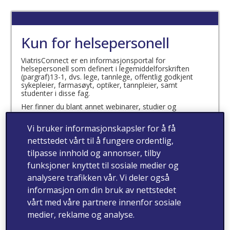
Kun for helsepersonell
ViatrisConnect er en informasjonsportal for
helsepersonell som definert i legemiddelforskriften
(pargraf)13-1, dvs. lege, tannlege, offentlig godkjent
sykepleier, farmasøyt, optiker, tannpleier, samt
studenter i disse fag.
Her finner du blant annet webinarer, studier og
produktinformasjon.
Vi bruker informasjonskapsler for å få
Jeg bekrefter at jeg er
nettstedet vårt til å fungere ordentlig,
helsepersonell som definert
tilpasse innhold og annonser, tilby
i legemiddelforskriften
funksjoner knyttet til sosiale medier og
analysere trafikken vår. Vi deler også
(paragraf) 13-1
informasjon om din bruk av nettstedet
vårt med våre partnere innenfor sosiale
medier, reklame og analyse.
ja
nei