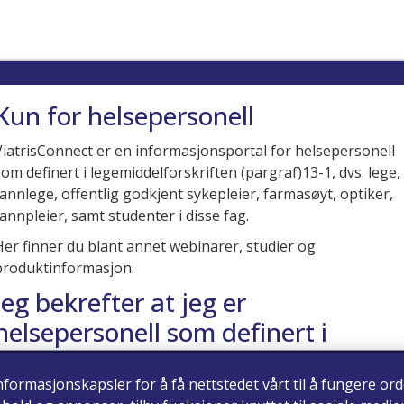
Kun for helsepersonell
ViatrisConnect er en informasjonsportal for helsepersonell
som definert i legemiddelforskriften (pargraf)13-1, dvs. lege,
tannlege, offentlig godkjent sykepleier, farmasøyt, optiker,
tannpleier, samt studenter i disse fag.
Her finner du blant annet webinarer, studier og
produktinformasjon.
Jeg bekrefter at jeg er
helsepersonell som definert i
legemiddelforskriften (paragraf)
nformasjonskapsler for å få nettstedet vårt til å fungere ord
13-1