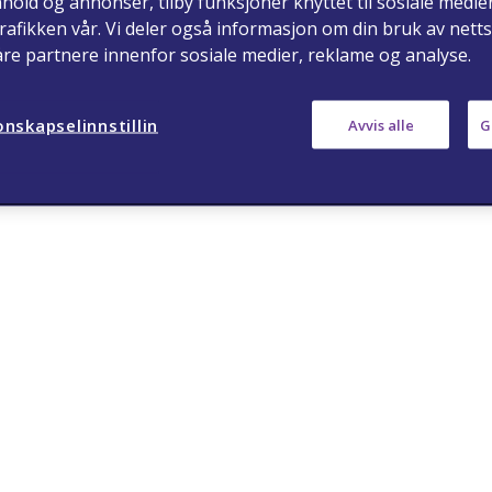
nhold og annonser, tilby funksjoner knyttet til sosiale medie
rafikken vår. Vi deler også informasjon om din bruk av nett
åre partnere innenfor sosiale medier, reklame og analyse.
ja
nei
nskapselinnstillin
Avvis alle
G