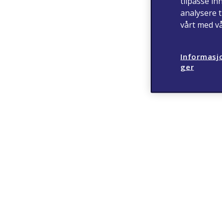
tilpasse in
analysere t
vårt med v
Informasjo
ger