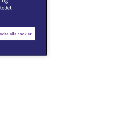
r og
stedet
odta alle cookier