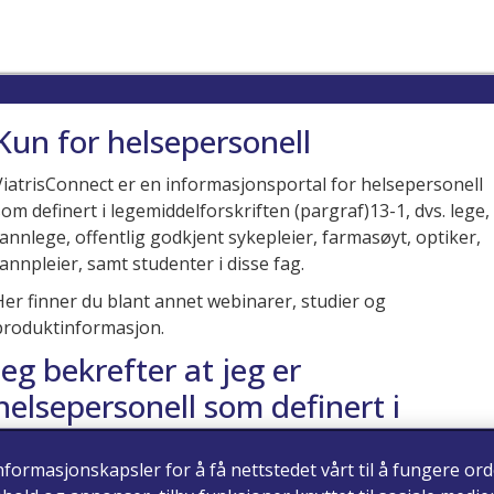
Kun for helsepersonell
ViatrisConnect er en informasjonsportal for helsepersonell
som definert i legemiddelforskriften (pargraf)13-1, dvs. lege,
tannlege, offentlig godkjent sykepleier, farmasøyt, optiker,
tannpleier, samt studenter i disse fag.
Her finner du blant annet webinarer, studier og
produktinformasjon.
Jeg bekrefter at jeg er
helsepersonell som definert i
legemiddelforskriften (paragraf)
nformasjonskapsler for å få nettstedet vårt til å fungere ord
13-1