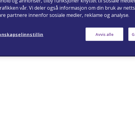
nhold og annonser, tilby funksjoner knyttet til sosiale medie
rafikken vår. Vi deler også informasjon om din bruk av nett
åre partnere innenfor sosiale medier, reklame og analyse.
ja
nei
nskapselinnstillin
Avvis alle
G