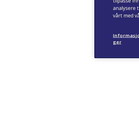
tilpasse in
analysere t
vårt med v
Informasjo
ger