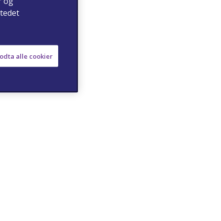
r og
stedet
odta alle cookier