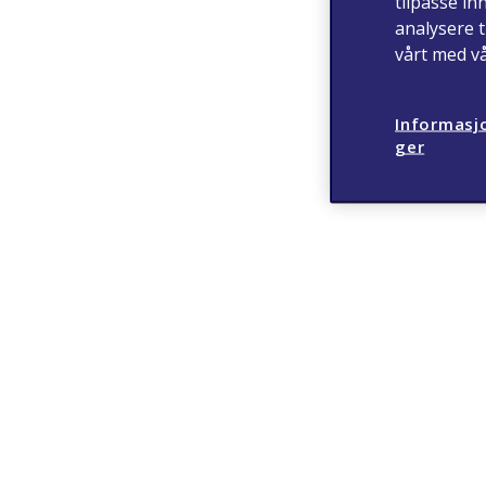
tilpasse in
analysere t
vårt med v
Informasjo
ger