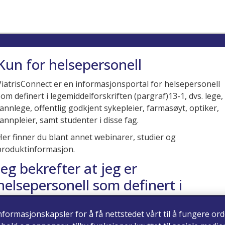
Kun for helsepersonell
ViatrisConnect er en informasjonsportal for helsepersonell
som definert i legemiddelforskriften (pargraf)13-1, dvs. lege,
tannlege, offentlig godkjent sykepleier, farmasøyt, optiker,
tannpleier, samt studenter i disse fag.
Her finner du blant annet webinarer, studier og
produktinformasjon.
Jeg bekrefter at jeg er
helsepersonell som definert i
legemiddelforskriften (paragraf)
nformasjonskapsler for å få nettstedet vårt til å fungere ord
13-1