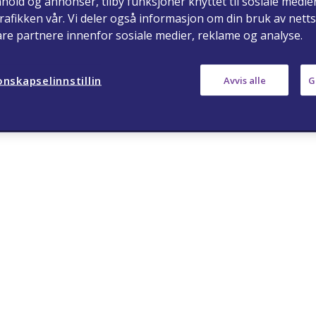
nhold og annonser, tilby funksjoner knyttet til sosiale medie
rafikken vår. Vi deler også informasjon om din bruk av nett
åre partnere innenfor sosiale medier, reklame og analyse.
ja
nei
nskapselinnstillin
Avvis alle
G