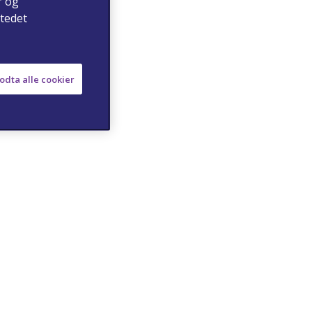
r og
stedet
odta alle cookier