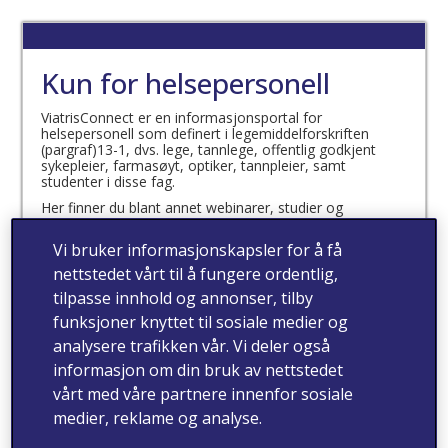
Kun for helsepersonell
ViatrisConnect er en informasjonsportal for
helsepersonell som definert i legemiddelforskriften
(pargraf)13-1, dvs. lege, tannlege, offentlig godkjent
sykepleier, farmasøyt, optiker, tannpleier, samt
studenter i disse fag.
Her finner du blant annet webinarer, studier og
produktinformasjon.
Vi bruker informasjonskapsler for å få
Jeg bekrefter at jeg er
nettstedet vårt til å fungere ordentlig,
helsepersonell som definert
tilpasse innhold og annonser, tilby
i legemiddelforskriften
funksjoner knyttet til sosiale medier og
analysere trafikken vår. Vi deler også
(paragraf) 13-1
informasjon om din bruk av nettstedet
vårt med våre partnere innenfor sosiale
medier, reklame og analyse.
ja
nei